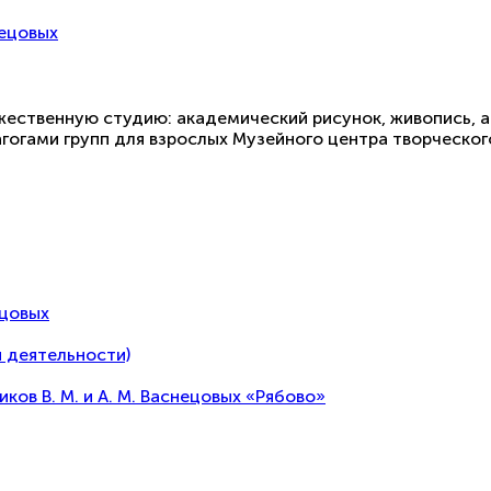
нецовых
ественную студию: академический рисунок, живопись, акр
гогами групп для взрослых Музейного центра творческого
ецовых
 деятельности)
в В. М. и А. М. Васнецовых «Рябово»