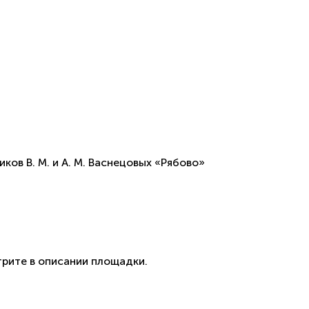
в В. М. и А. М. Васнецовых «Рябово»
рите в описании площадки.