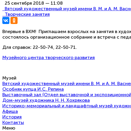
25 сентября 2018 — 11:08
Вятский художественный музей имени В. М. и А. М. Вас
Творческие занятия
Впервые в ВХМ!
Приглашаем взрослых на занятия в худож
состоялось организационное собрание и встреча с педа
Для справок: 22-50-74, 22-50-71.
Музейного центра творческого развития
Музей
Вятский художественный музей имени В. М. и А. М. Васн
Особняк купца И.С. Репина
Выставочный зал (Отдел выставочной и экспозиционной
Дом-музей художника Н. Н. Хохрякова
Историко-мемориальный и ландшафтный музей художнико
Афиша
История
Контакты
Меню