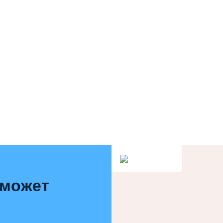
 может