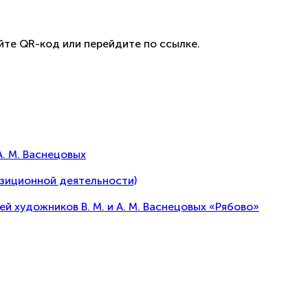
йте QR-код или перейдите по ссылке.
А. М. Васнецовых
озиционной деятельности)
художников В. М. и А. М. Васнецовых «Рябово»