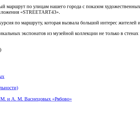
й маршрут по улицам нашего города с показом художественных
приложения «STREETART43».
курсия по маршруту, которая вызвала большой интерес жителей и
кальных экспонатов из музейной коллекции не только в стенах 
)
ых
льности)
М. и А. М. Васнецовых «Рябово»