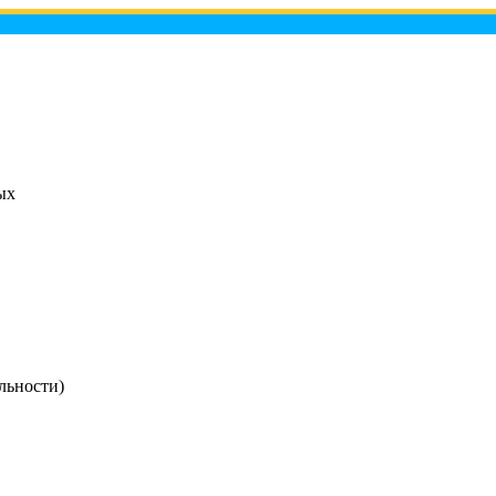
ых
льности)