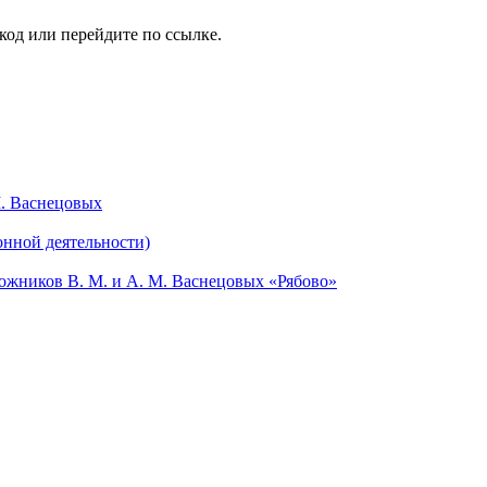
код или перейдите по ссылке.
М. Васнецовых
онной деятельности)
жников В. М. и А. М. Васнецовых «Рябово»