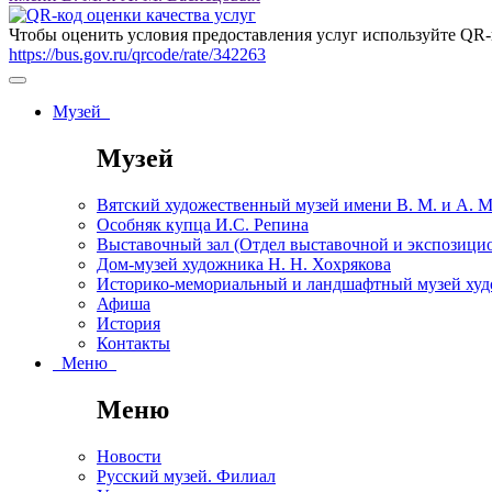
Чтобы оценить условия предоставления услуг используйте QR-
https://bus.gov.ru/qrcode/rate/342263
Музей
Музей
Вятский художественный музей имени В. М. и А. 
Особняк купца И.С. Репина
Выставочный зал (Отдел выставочной и экспозици
Дом-музей художника Н. Н. Хохрякова
Историко-мемориальный и ландшафтный музей худо
Афиша
История
Контакты
Меню
Меню
Новости
Русский музей. Филиал