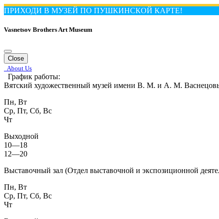
ПРИХОДИ В МУЗЕЙ ПО ПУШКИНСКОЙ КАРТЕ!
Vasnetsov Brothers Art Museum
Close
About Us
График работы:
Вятский художественный музей имени В. М. и А. М. Васнецов
Пн, Вт
Ср, Пт, Сб, Вс
Чт
Выходной
10—18
12—20
Выставочный зал (Отдел выставочной и экспозиционной деяте
Пн, Вт
Ср, Пт, Сб, Вс
Чт