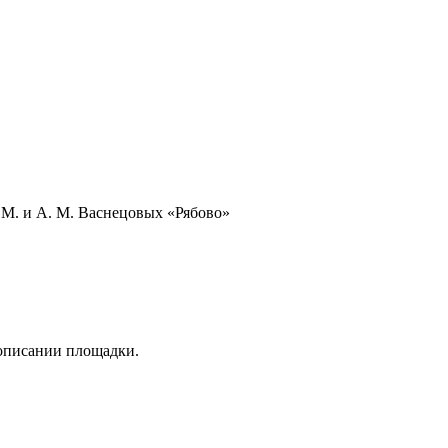
М. и А. М. Васнецовых «Рябово»
 описании площадки.