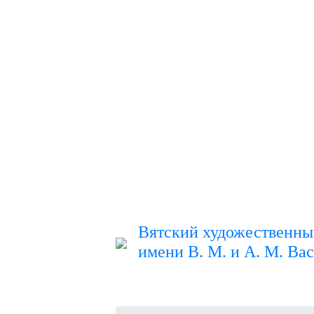
Вятский художественны
имени В. М. и А. М. Ва