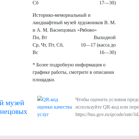
Сб
17—30)
Историко-мемориальный и
ландшафтный музей художников В. М.
и А. М. Васнецовых «Рябово»
Пн, Вт
Выходной
Ср, Чт, Пт, Сб,
10—17 (касса до
Вс
16—30)
* Более подробную информация о
графике работы, смотрите в описании
площадки.
Чтобы оценить условия предо
й музей
используйте QR-код или пере
снецовых
https://bus.gov.ru/qrcode/rate/3