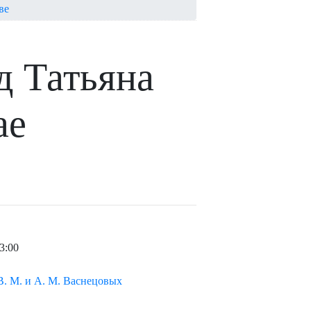
ве
ед Татьяна
ае
3:00
. М. и А. М. Васнецовых