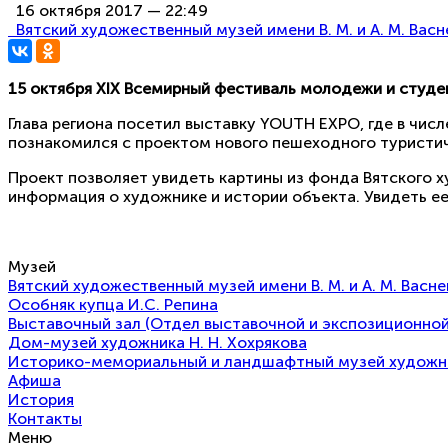
16 октября 2017 — 22:49
Вятский художественный музей имени В. М. и А. М. Вас
15 октября XIX Всемирный фестиваль молодежи и студен
Глава региона посетил выставку YOUTH EXPO, где в чис
познакомился с проектом нового пешеходного туристич
Проект позволяет увидеть картины из фонда Вятского 
информация о художнике и истории объекта. Увидеть 
Музей
Вятский художественный музей имени В. М. и А. М. Васн
Особняк купца И.С. Репина
Выставочный зал (Отдел выставочной и экспозиционной
Дом-музей художника Н. Н. Хохрякова
Историко-мемориальный и ландшафтный музей художнико
Афиша
История
Контакты
Меню