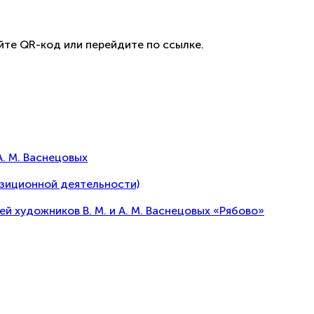
йте QR-код или перейдите по ссылке.
А. М. Васнецовых
озиционной деятельности)
художников В. М. и А. М. Васнецовых «Рябово»