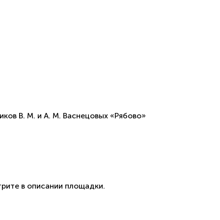
в В. М. и А. М. Васнецовых «Рябово»
рите в описании площадки.