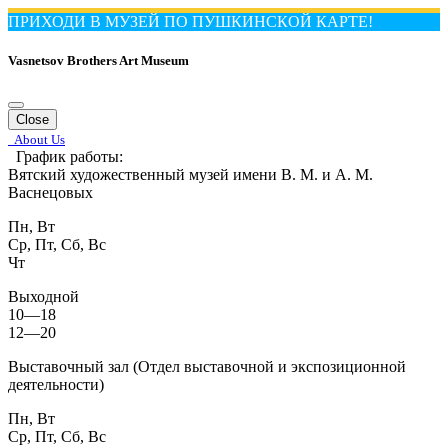
ПРИХОДИ В МУЗЕЙ ПО ПУШКИНСКОЙ КАРТЕ!
Vasnetsov Brothers Art Museum
Close
About Us
График работы:
Вятский художественный музей имени В. М. и А. М.
Васнецовых
Пн, Вт
Ср, Пт, Сб, Вс
Чт
Выходной
10—18
12—20
Выставочный зал (Отдел выставочной и экспозиционной
деятельности)
Пн, Вт
Ср, Пт, Сб, Вс