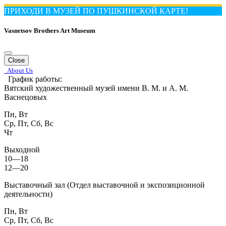
ПРИХОДИ В МУЗЕЙ ПО ПУШКИНСКОЙ КАРТЕ!
Vasnetsov Brothers Art Museum
Close
About Us
График работы:
Вятский художественный музей имени В. М. и А. М.
Васнецовых
Пн, Вт
Ср, Пт, Сб, Вс
Чт
Выходной
10—18
12—20
Выставочный зал (Отдел выставочной и экспозиционной
деятельности)
Пн, Вт
Ср, Пт, Сб, Вс