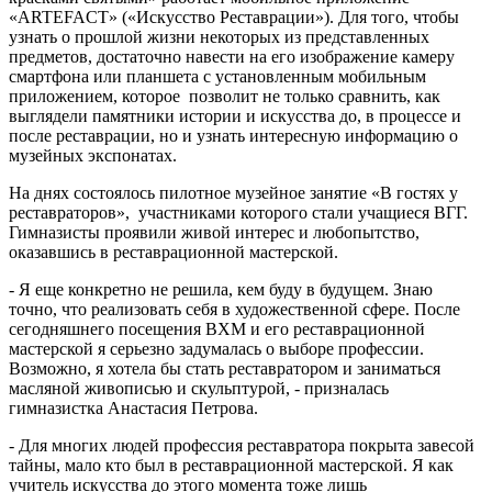
«ARTEFACT» («Искусство Реставрации»). Для того, чтобы
узнать о прошлой жизни некоторых из представленных
предметов, достаточно навести на его изображение камеру
смартфона или планшета с установленным мобильным
приложением, которое позволит не только сравнить, как
выглядели памятники истории и искусства до, в процессе и
после реставрации, но и узнать интересную информацию о
музейных экспонатах.
На днях состоялось пилотное музейное занятие «В гостях у
реставраторов», участниками которого стали учащиеся ВГГ.
Гимназисты проявили живой интерес и любопытство,
оказавшись в реставрационной мастерской.
- Я еще конкретно не решила, кем буду в будущем. Знаю
точно, что реализовать себя в художественной сфере. После
сегодняшнего посещения ВХМ и его реставрационной
мастерской я серьезно задумалась о выборе профессии.
Возможно, я хотела бы стать реставратором и заниматься
масляной живописью и скульптурой, - призналась
гимназистка Анастасия Петрова.
- Для многих людей профессия реставратора покрыта завесой
тайны, мало кто был в реставрационной мастерской. Я как
учитель искусства до этого момента тоже лишь