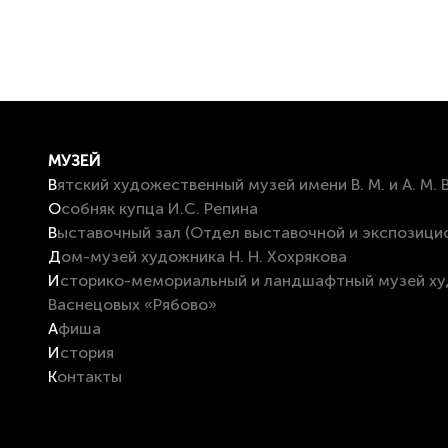
МУЗЕЙ
Вятский художественный музей имени В. М. и А. М.
Особняк купца И.С. Репина
Выставочный зал (Отдел выставочной и экспозици
Дом-музей художника Н. Н. Хохрякова
Историко-мемориальный и ландшафтный музей художников В. М. и А. М.
Васнецовых «Рябово»
Афиша
История
Контакты