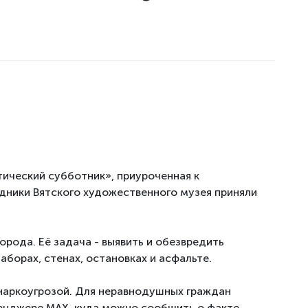
тический субботник», приуроченная к
ники Вятского художественного музея приняли
орода. Её задача - выявить и обезвредить
борах, стенах, остановках и асфальте.
 наркоугрозой. Для неравнодушных граждан
сенджере MAX, куда можно сообщить о факте