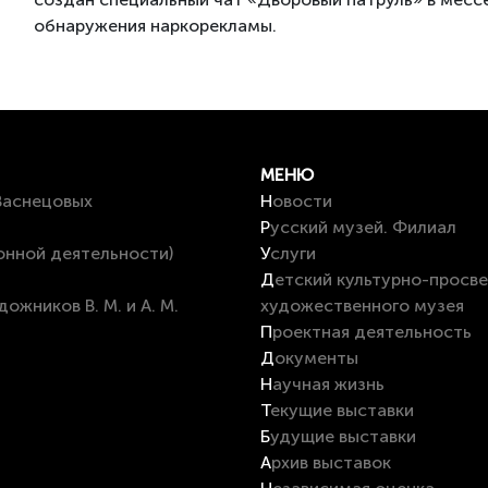
обнаружения наркорекламы.
МЕНЮ
 Васнецовых
Новости
Русский музей. Филиал
онной деятельности)
Услуги
Детский культурно-просветительский центр на базе Вятского
художественного музея
Проектная деятельность
Документы
Научная жизнь
Текущие выставки
Будущие выставки
Архив выставок