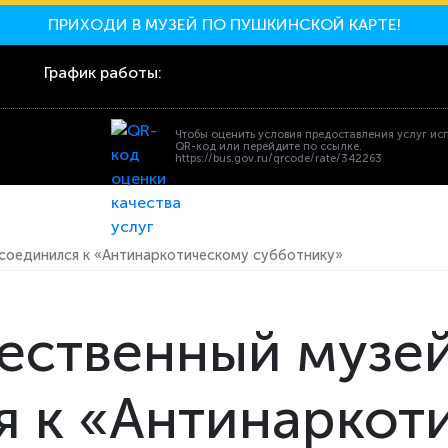
ПРИХОДИ В МУЗЕЙ ПО ПУШКИНСКОЙ КАРТЕ!
График работы:
Чтобы оценить условия предоставления услуг ис
QR-код или перейдите по ссылке.
https://bus.gov.ru/qrcode/rate/342263
соединился к «Антинаркотическому субботнику»
ественный музе
я к «Антинаркот