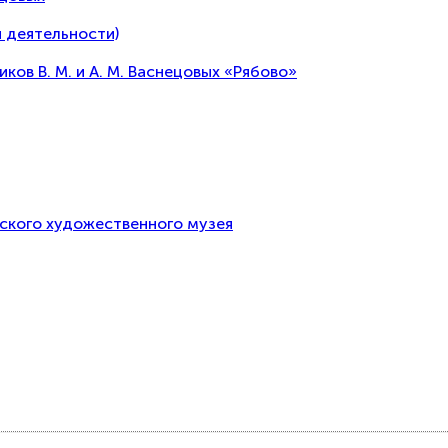
 деятельности)
в В. М. и А. М. Васнецовых «Рябово»
тского художественного музея