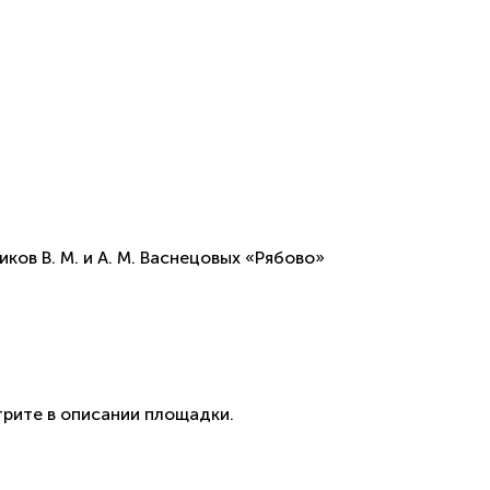
в В. М. и А. М. Васнецовых «Рябово»
рите в описании площадки.