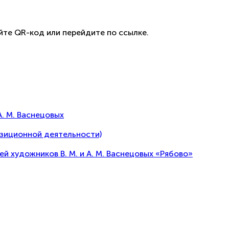
йте QR-код или перейдите по ссылке.
А. М. Васнецовых
озиционной деятельности)
художников В. М. и А. М. Васнецовых «Рябово»