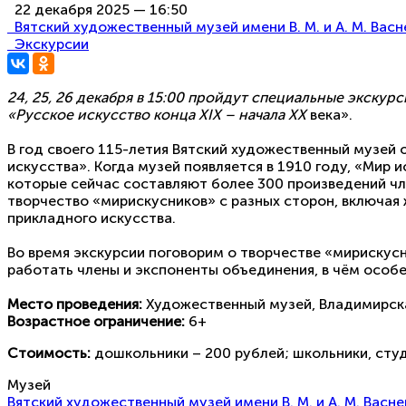
22 декабря 2025 — 16:50
Вятский художественный музей имени В. М. и А. М. Вас
Экскурсии
24, 25, 26 декабря в 15:00 пройдут специальные экскур
«
Русское искусство конца XIX – начала XX
века».
В год своего 115-летия Вятский художественный музей 
искусства».
Когда музей появляется в 1910 году, «Мир
которые сейчас составляют более 300 произведений чл
творчество «мирискусников» с разных сторон, включая
прикладного искусства.
Во время экскурсии поговорим о
творчестве «мирискусн
работать члены и экспоненты объединения, в чём особен
Место проведения:
Художественный музей, Владимирска
Возрастное ограничение:
6+
Стоимость:
дошкольники – 200 рублей; школьники, студе
Музей
Вятский художественный музей имени В. М. и А. М. Васн