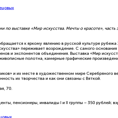
нецовых
сии по выставке «Мир искусства. Мечты о красоте», част
обращается к
яркому явлению в русской культуре рубежа
 искусства» переживает возрождение. С самого основани
енов и экспонентов объединения.
Выставка «Мир искусст
 живописные полотна, камерные графические произведен
иков» и их месте в художественном мире Серебряного ве
ность их творчества и как они связаны с Вяткой.
я, 70.
нты, пенсионеры, инвалиды I и II группы – 350 рублей; в
ецовых