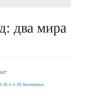
д: два мира
9:27
. М. и А. М. Васнецовых