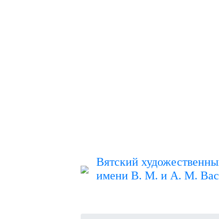
Вятский художественны
имени В. М. и А. М. Ва