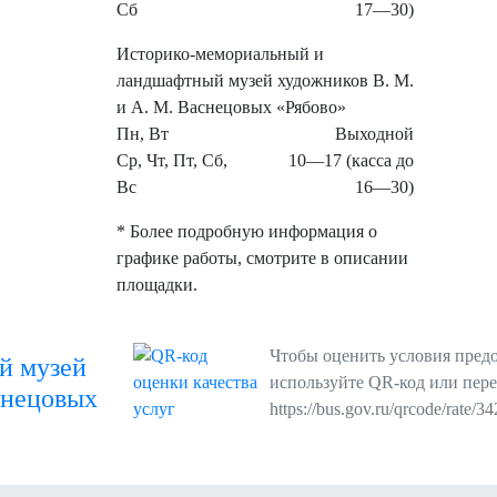
Сб
17—30)
Историко-мемориальный и
ландшафтный музей художников В. М.
и А. М. Васнецовых «Рябово»
Пн, Вт
Выходной
Ср, Чт, Пт, Сб,
10—17 (касса до
Вс
16—30)
* Более подробную информация о
графике работы, смотрите в описании
площадки.
Чтобы оценить условия предо
й музей
используйте QR-код или пере
снецовых
https://bus.gov.ru/qrcode/rate/3