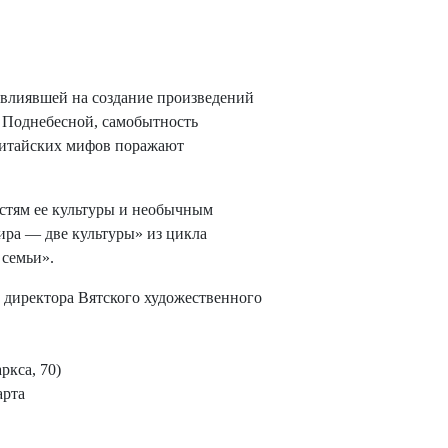
овлиявшей на создание произведений
 Поднебесной, самобытность
китайских мифов поражают
стям ее культуры и необычным
ира — две культуры» из цикла
 семьи».
 директора Вятского художественного
кса, 70)
арта