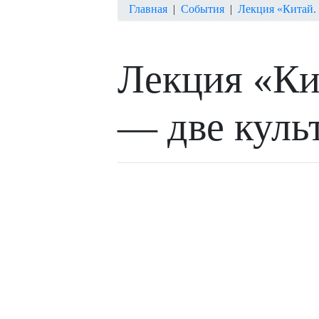
Главная
|
События
|
Лекция «Китай. 
Лекция «Кит
— две куль