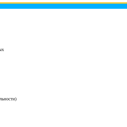
ых
льности)