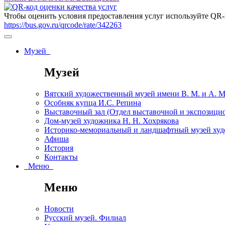
Чтобы оценить условия предоставления услуг используйте QR-
https://bus.gov.ru/qrcode/rate/342263
Музей
Музей
Вятский художественный музей имени В. М. и А. 
Особняк купца И.С. Репина
Выставочный зал (Отдел выставочной и экспозици
Дом-музей художника Н. Н. Хохрякова
Историко-мемориальный и ландшафтный музей худо
Афиша
История
Контакты
Меню
Меню
Новости
Русский музей. Филиал