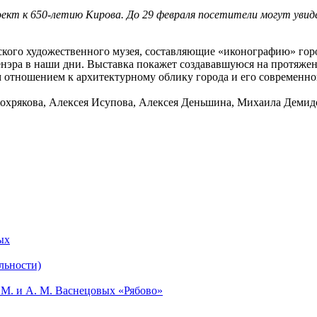
оект к 650-летию Кирова. До 29 февраля посетители могут увид
ского художественного музея, составляющие
«
иконографию
»
горо
нэра в наши дни.
Выставка покажет создававшуюся на протяжен
 отношением к архитектурному облику города и его современн
Хохрякова, Алексея Исупова, Алексея Деньшина, Михаила Демид
ых
льности)
М. и А. М. Васнецовых «Рябово»