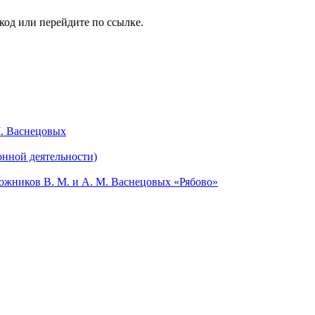
код или перейдите по ссылке.
М. Васнецовых
онной деятельности)
жников В. М. и А. М. Васнецовых «Рябово»