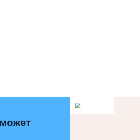
 может