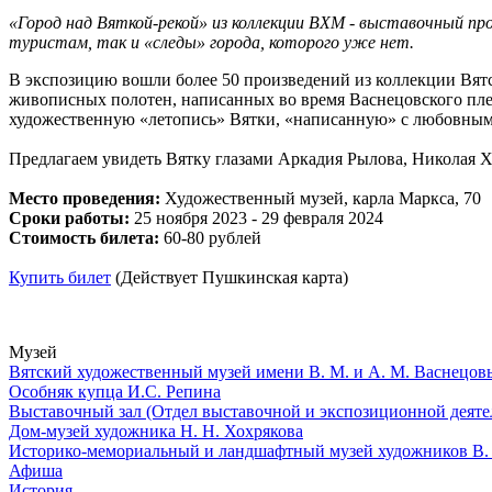
«
Город
над
Вяткой
-
рекой
» из коллекции ВХМ - выставочный пр
туристам, так и «следы»
город
а, которого уже нет.
В экспозицию вошли более 50 произведений из коллекции Вят
живописных полотен, написанных во время Васнецовского пле
художественную «летопись» Вятки, «написанную» с любовным
Предлагаем увидеть Вятку глазами Аркадия Рылова, Николая 
Место проведения:
Художественный музей, карла Маркса, 70
Сроки работы:
25 ноября 2023 - 29 февраля 2024
Стоимость билета:
60-80 рублей
Купить билет
(Действует Пушкинская карта)
Музей
Вятский художественный музей имени В. М. и А. М. Васнецов
Особняк купца И.С. Репина
Выставочный зал (Отдел выставочной и экспозиционной деяте
Дом-музей художника Н. Н. Хохрякова
Историко-мемориальный и ландшафтный музей художников В. 
Афиша
История