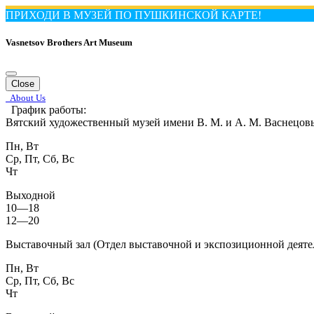
ПРИХОДИ В МУЗЕЙ ПО ПУШКИНСКОЙ КАРТЕ!
Vasnetsov Brothers Art Museum
Close
About Us
График работы:
Вятский художественный музей имени В. М. и А. М. Васнецов
Пн, Вт
Ср, Пт, Сб, Вс
Чт
Выходной
10—18
12—20
Выставочный зал (Отдел выставочной и экспозиционной деяте
Пн, Вт
Ср, Пт, Сб, Вс
Чт