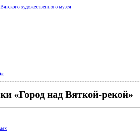
 Вятского художественного музея
й»
ки «Город над Вяткой-рекой»
вых