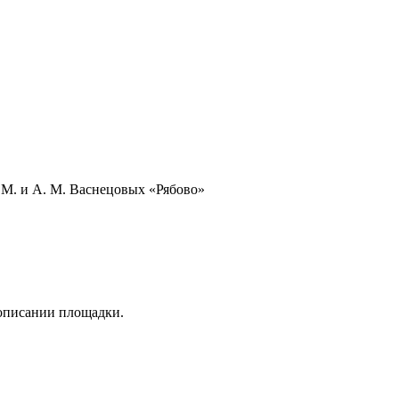
М. и А. М. Васнецовых «Рябово»
 описании площадки.