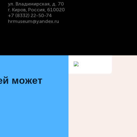
ул. Владимирская, д. 70
г. Киров, Россия, 610020
+7 (8332) 22-50-74
hrmuseum@yandex.ru
зей может