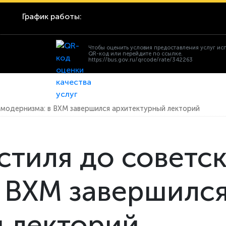
График работы:
Чтобы оценить условия предоставления услуг ис
QR-код или перейдите по ссылке.
https://bus.gov.ru/qrcode/rate/342263
 модернизма: в ВХМ завершился архитектурный лекторий
стиля до советс
 ВХМ завершилс
 лекторий