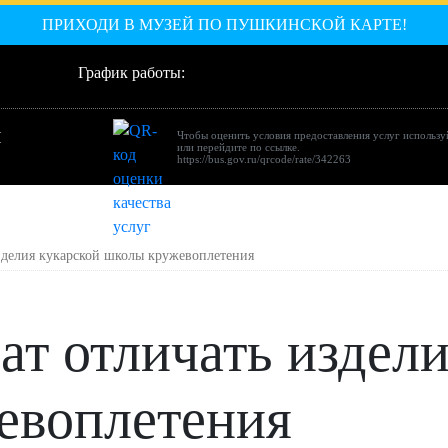
ПРИХОДИ В МУЗЕЙ ПО ПУШКИНСКОЙ КАРТЕ!
График работы:
Й
Чтобы оценить условия предоставления услуг использу
или перейдите по ссылке.
https://bus.gov.ru/qrcode/rate/342263
зделия кукарской школы кружевоплетения
т отличать издели
евоплетения