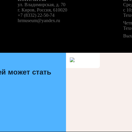
ул. Владимирская, д. 70
Сред
г. Киров, Россия, 610020
с 10
+7 (8332) 22-50-74
Техн
hrmuseum@yandex.ru
Четв
Техн
Вых
ей может стать