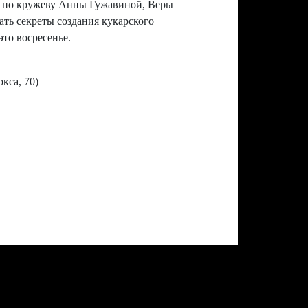
в по кружеву Анны Гужавиной, Веры
ь секреты создания кукарского
то восресенье.
кса, 70)