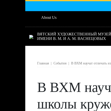
About Us
ВЯТСКИЙ ХУДОЖЕСТВЕННЫЙ МУЗЕ
ИМЕНИ В. М. И А. М. ВАСНЕЦОВЫХ
Главная
|
События
|
В ВХМ научат отличать и
В ВХМ науча
школы круж