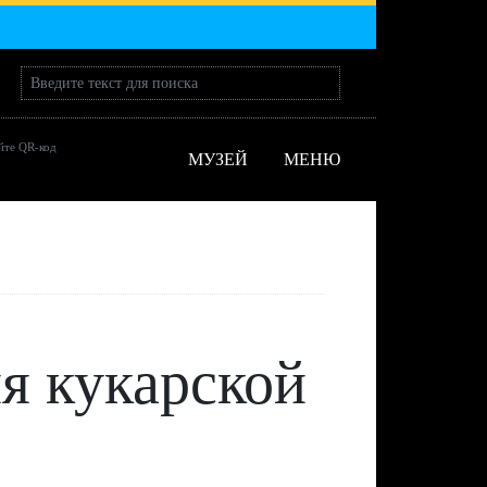
йте QR-код
МУЗЕЙ
МЕНЮ
я кукарской