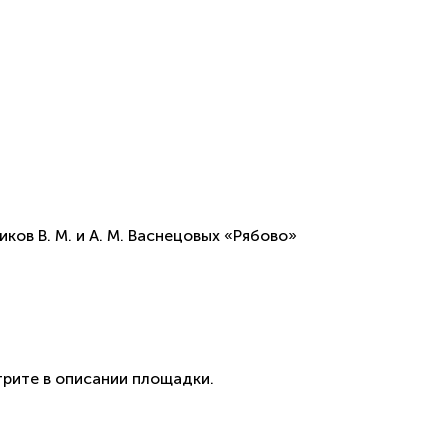
в В. М. и А. М. Васнецовых «Рябово»
рите в описании площадки.