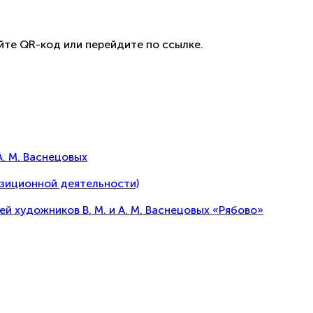
йте QR-код или перейдите по ссылке.
А. М. Васнецовых
озиционной деятельности)
художников В. М. и А. М. Васнецовых «Рябово»