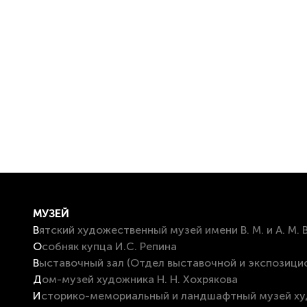
МУЗЕЙ
Вятский художественный музей имени В. М. и А. М.
Особняк купца И.С. Репина
Выставочный зал (Отдел выставочной и экспозици
Дом-музей художника Н. Н. Хохрякова
Историко-мемориальный и ландшафтный музей художников В. М. и А. М.