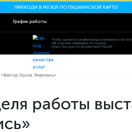
ПРИХОДИ В МУЗЕЙ ПО ПУШКИНСКОЙ КАРТЕ!
График работы:
Чтобы оценить условия предоставления услуг ис
QR-код или перейдите по ссылке.
https://bus.gov.ru/qrcode/rate/342263
 «Виктор Глухов. Живопись»
еля работы выст
ись»