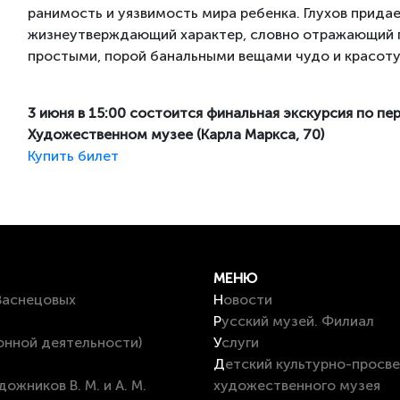
ранимость и уязвимость мира ребенка. Глухов прид
жизнеутверждающий характер, словно отражающий гл
простыми, порой банальными вещами чудо и красоту 
3 июня в 15:00 состоится финальная экскурсия по пе
Художественном музее (Карла Маркса, 70)
Купить билет
МЕНЮ
 Васнецовых
Новости
Русский музей. Филиал
онной деятельности)
Услуги
Детский культурно-просветительский центр на базе Вятского
художественного музея