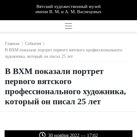
Вятский художественный музей
имени В. М. и А. М. Васнецовых
Главная
|
События
|
В ВХМ показали портрет первого вятского профессионального
художника, который он писал 25 лет
В ВХМ показали портрет
первого вятского
профессионального художника,
который он писал 25 лет
30 ноября 2022 — 17:02