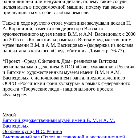
одной лишней или ненужной детали, почему такие сосуды
нельзя мыть в посудомоечной машине, почему так важно
прислушиваться к себе в любом ремесле.
Также в ходе круглого стола участники заслушали доклад Н.
А. Коровиной, заместителя директора Вятского
художественного музея имени В.М. и А.М. Васнецовых с 2000
по 2015 гг. «Коллекция керамики в Вятском художественном
музее имени В.М. и А.М. Васнецовых» (выдержка из доклада
напечатана в каталоге «Среда обитания. Дом» стр. 76-77).
*Проект «Среда Обитания. Дом» реализован Вятским
региональным отделением ВТОО «Союз художников России»
и Вятским художественным музеем имени В.М. и А.М.
Васнецовых с использованием гранта, предоставленного
ООГО «Российский фонд культуры» в рамках федерального
проекта «Творческие люди» национального проекта
«Культура».
Музей
Вятский художественный музей имени В. М. и А. М.
Васнецовых
Особняк купца И.С. Репина
Выставочный зал (Отдел выставочной и экспозиционной