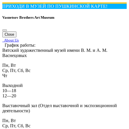
ПРИХОДИ В МУЗЕЙ ПО ПУШКИНСКОЙ КАРТЕ!
Vasnetsov Brothers Art Museum
Close
About Us
График работы:
Вятский художественный музей имени В. М. и А. М.
Васнецовых
Пн, Вт
Ср, Пт, Сб, Вс
Чт
Выходной
10—18
12—20
Выставочный зал (Отдел выставочной и экспозиционной
деятельности)
Пн, Вт
Ср, Пт, Сб, Вс