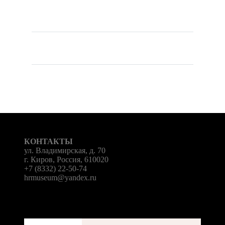
КОНТАКТЫ
ул. Владимирская, д. 70
г. Киров, Россия, 610020
+7 (8332) 22-50-74
hrmuseum@yandex.ru