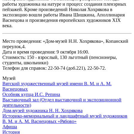
работы художника на натуре и процесс создания пленэрных
пейзажей. Кроме произведений Николая Хохрякова в
экспозицию вошли работы Ивана Шишкина, Аполлинария
Васнецова и произведения европейских художников XIX
века.
Место проведения: «Дом-музей Н.Н. Хохрякова», Копанский
переулок,4.
Дата и время проведения: 9 октября 16:00.
Стоимость: 150 - взрослый, 130 льготный (пенсионеры,
студенты, школьники)
Телефон для справок: 22-50-74 (доб.221), 22-50-72.
Музей
Вятский художественный музей имени В. М. и А. М.
Васнецовых
Особняк купца И.С. Репина
Выставочный зал (Отдел выставочной и экспозиционной
деятельности)
Дом-музей художника Н. Н. Хохрякова
Историко-мемориальный и ландшафтный музей художников
В. М. и А. М. Васнецовых «Рябово»
Афиша
История