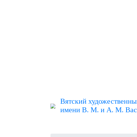
Вятский художественны
имени В. М. и А. М. Ва