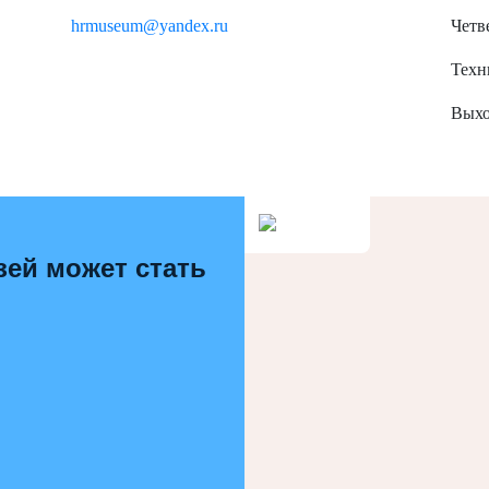
hrmuseum@yandex.ru
Четве
Техн
Выхо
зей может стать