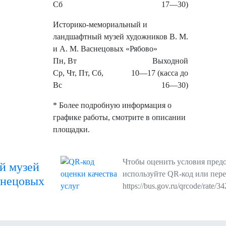
Сб
17—30)
Историко-мемориальный и
ландшафтный музей художников В. М.
и А. М. Васнецовых «Рябово»
Пн, Вт
Выходной
Ср, Чт, Пт, Сб,
10—17 (касса до
Вс
16—30)
* Более подробную информация о
графике работы, смотрите в описании
площадки.
Чтобы оценить условия предо
й музей
используйте QR-код или пере
снецовых
https://bus.gov.ru/qrcode/rate/3