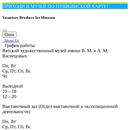
ПРИХОДИ В МУЗЕЙ ПО ПУШКИНСКОЙ КАРТЕ!
Vasnetsov Brothers Art Museum
Close
About Us
График работы:
Вятский художественный музей имени В. М. и А. М.
Васнецовых
Пн, Вт
Ср, Пт, Сб, Вс
Чт
Выходной
10—18
12—20
Выставочный зал (Отдел выставочной и экспозиционной
деятельности)
Пн, Вт
Ср, Пт, Сб, Вс