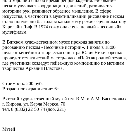
но и хороший способ времяпрепровождения. Рисование
песком улучшает координацию движений, развивается
моторика рук, развивает образное мышление. В сфере
искусства, в частности в мультипликации рисование песком
стало популярно благодаря канадскому режиссёру-аниматору
Кэролайн Лиф. В 1974 гожу она сняла первый «песочный»
мультфильм.
В Вятском художественном музее проходя занятия по
рисованию песком «Песочные истории». 1 июля в 18:00
педагог музейного творческого центра Юлия Никифоренко
проведет тематический мастер-класс «Пейзаж родной земли»,
где участники создадут пейзажную композицию по мотивам
творчества Аркадия Пластова.
Стоимость: 200 руб.
Возрастное ограничение: 6+
Вятский художественный музей им. В.М. и А.М. Васнецовых
г. Кирова, ул. Карла Маркса, 70
тел. 8 (8332) 22-50-74 (доб. 221)
Музей