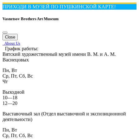
ПРИХОДИ В МУЗЕЙ ПО ПУШКИНСКОЙ КАРТЕ!
Vasnetsov Brothers Art Museum
Close
About Us
График работы:
Вятский художественный музей имени В. М. и А. М.
Васнецовых
Пн, Вт
Ср, Пт, Сб, Вс
Чт
Выходной
10—18
12—20
Выставочный зал (Отдел выставочной и экспозиционной
деятельности)
Пн, Вт
Ср, Пт, Сб, Вс