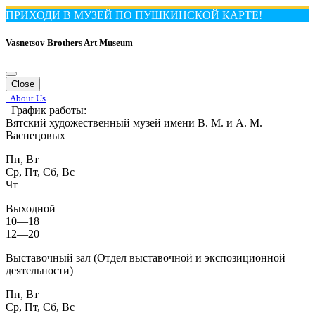
ПРИХОДИ В МУЗЕЙ ПО ПУШКИНСКОЙ КАРТЕ!
Vasnetsov Brothers Art Museum
Close
About Us
График работы:
Вятский художественный музей имени В. М. и А. М.
Васнецовых
Пн, Вт
Ср, Пт, Сб, Вс
Чт
Выходной
10—18
12—20
Выставочный зал (Отдел выставочной и экспозиционной
деятельности)
Пн, Вт
Ср, Пт, Сб, Вс