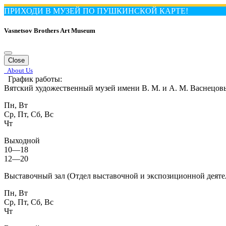
ПРИХОДИ В МУЗЕЙ ПО ПУШКИНСКОЙ КАРТЕ!
Vasnetsov Brothers Art Museum
Close
About Us
График работы:
Вятский художественный музей имени В. М. и А. М. Васнецов
Пн, Вт
Ср, Пт, Сб, Вс
Чт
Выходной
10—18
12—20
Выставочный зал (Отдел выставочной и экспозиционной деяте
Пн, Вт
Ср, Пт, Сб, Вс
Чт