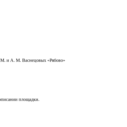
М. и А. М. Васнецовых «Рябово»
 описании площадки.