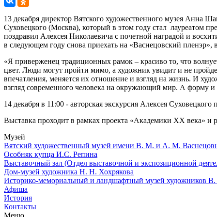
13 декабря директор Вятского художественного музея Анна Ш
Суховецкого (Москва), который в этом году стал лауреатом 
поздравил Алексея Николаевича с почетной наградой и восхи
в следующем году снова приехать на «Васнецовский пленэр», 
«Я приверженец традиционных рамок – красиво то, что волнует,
цвет. Люди могут пройти мимо, а художник увидит и не пройде
впечатления, меняется их отношение и взгляд на жизнь. И худо
взгляд современного человека на окружающий мир. А форму и 
14 декабря в 11:00 - авторская экскурсия Алексея Суховецкого
Выставка проходит в рамках проекта «Академики ХХ века» и
Музей
Вятский художественный музей имени В. М. и А. М. Васнецов
Особняк купца И.С. Репина
Выставочный зал (Отдел выставочной и экспозиционной деяте
Дом-музей художника Н. Н. Хохрякова
Историко-мемориальный и ландшафтный музей художников В. 
Афиша
История
Контакты
Меню