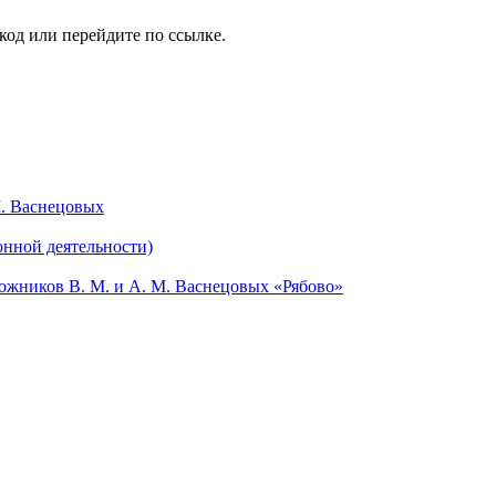
код или перейдите по ссылке.
М. Васнецовых
онной деятельности)
жников В. М. и А. М. Васнецовых «Рябово»