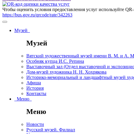
Чтобы оценить условия предоставления услуг используйте QR-
https://bus.gov.ru/qrcode/rate/342263
Музей
Музей
Вятский художественный музей имени В. М. и А. 
Особняк купца И.С. Репина
Выставочный зал (Отдел выставочной и экспозици
Дом-музей художника Н. Н. Хохрякова
Историко-мемориальный и ландшафтный музей худо
Афиша
История
Контакты
Меню
Меню
Новости
Русский музей. Филиал