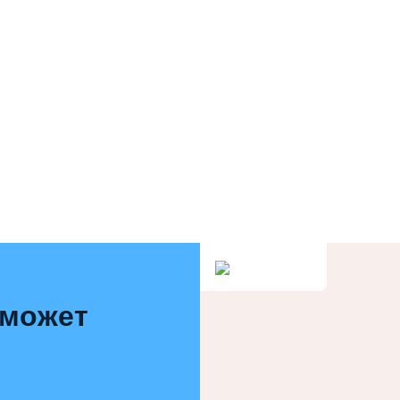
 может