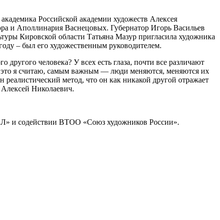
 академика Российской академии художеств Алексея
ора и Аполлинария Васнецовых. Губернатор Игорь Васильев
ьтуры Кировской области Татьяна Мазур пригласила художника
 году – был его художественным руководителем.
о другого человека? У всех есть глаза, почти все различают
 И это я считаю, самым важным — люди меняются, меняются их
ен реалистический метод, что он как никакой другой отражает
ю Алексей Николаевич.
ЙЛ» и содействии ВТОО «Союз художников России».