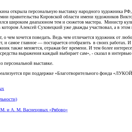
акина открыла персональную выставку народного художника РФ,
премии правительства Кировской области имени художников Викт
тился широким диапазоном тем и сюжетов мастера. Министр кул
в котором Алексей Суховецкий уже дважды участвовал, а в этом
 о чем хочется поведать. Ведь чем отличается художник от любог
т, и самое главное — постарается отобразить в своих работах.
жник также меняется, отражая бег времени. И тем более интерес
средства выражения каждый выбирает сам», - сказал в интервь
 по персональной выставке.
 реализуется при поддержке «Благотворительного фонда «ЛУКО
ых
льности)
М. и А. М. Васнецовых «Рябово»