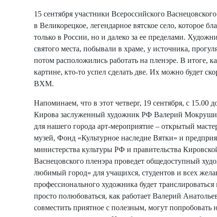
15 сентября участники Всероссийского Васнецовског
в Великорецкое, легендарное вятское село, которое бл
только в России, но и далеко за ее пределами. Худож
святого места, побывали в храме, у источника, прогуля
потом расположились работать на пленэре. В итоге, 
картине, кто-то успел сделать две. Их можно будет ск
ВХМ.
Напоминаем, что в этот четверг, 19 сентября, с 15.00 
Кирова заслуженный художник РФ Валерий Мокрушин
для нашего города арт-мероприятие – открытый масте
музей, Фонд «Культурное наследие Вятки» и предпри
министерства культуры РФ и правительства Кировской
Васнецовского пленэра проведет общедоступный худо
любимый город» для учащихся, студентов и всех жела
профессионального художника будет транслироваться 
просто полюбоваться, как работает Валерий Анатольеви
совместить приятное с полезным, могут попробовать 