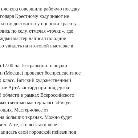
о пленэра совершили рабочую поездку
агодаря Крестному ходу знают не
ники по достоинству оценили красоту
лись по селу, отмечая «точки», где
каждый мастер написал по одной
оро увидеть на итоговой выставке в
до 17.00 на Театральной площади
 (Москва) проведет беспрецедентное
р-класс. Вятский художественный
ятие АртАвангард при поддержке
 области в рамках Всероссийского
жественный мастер-класс «Рисуй
ющих. Мастер-класс от
на больших экранах. Можно будет
ч. А те, кто все-таки хочет
написать свой городской пейзаж под