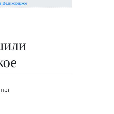
в Великорецкое
шили
кое
11:41