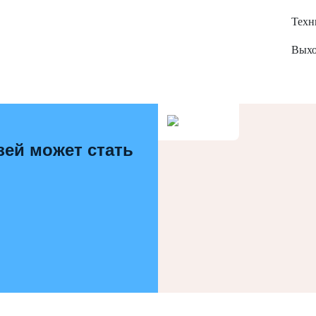
Техн
Выхо
зей может стать