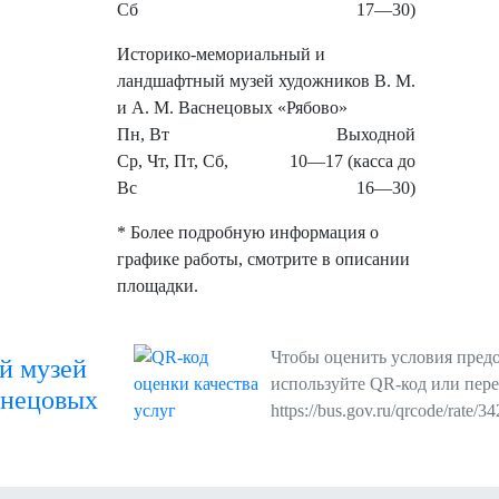
Сб
17—30)
Историко-мемориальный и
ландшафтный музей художников В. М.
и А. М. Васнецовых «Рябово»
Пн, Вт
Выходной
Ср, Чт, Пт, Сб,
10—17 (касса до
Вс
16—30)
* Более подробную информация о
графике работы, смотрите в описании
площадки.
Чтобы оценить условия предо
й музей
используйте QR-код или пере
снецовых
https://bus.gov.ru/qrcode/rate/3