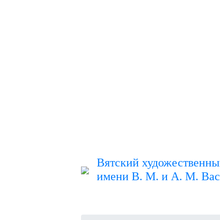
Вятский художественны
имени В. М. и А. М. Ва