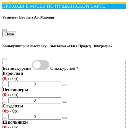
ПРИХОДИ В МУЗЕЙ ПО ПУШКИНСКОЙ КАРТЕ!
Vasnetsov Brothers Art Museum
Close
Калькулятор на выставку -
Выставка «Олег Прадед. Эпиграфы»
Без экскурсии
С экскурсией *
Взрослый
(
0р
/
0р
)
Пенсионеры
(
0р
/
0р
)
Студенты
(
0р
/
0р
)
Школьники
(
0р
/
0р
)