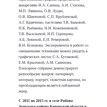
акварелями И.А. Санина, А.Н. Стасюка,
М.П. Лямкина, О.В. Луцко,
О.В. Шаюновой, С.П. Врублевской,
А.Г. Кравченко, пастелями Т.В. Быковой,
П.К. Рыбакова, Н.И. Кожевниковой,
Т.В. Васильевой, И.П. Одинцова,
А.Б. Левиной, Е.П. Ремеровой,
В.Н. Белюкова. Эксперименты в работе со
смешанными техниками можно увидеть в
графических листах С.А. Бутаковой,
Е.М. Крыловой, А.М. Савинова.
Пленэрное собрание демонстрирует
разнообразие жанров: натюрморт,
интерьер, портрет, сюжетная картина, но
преобладающим является пейзажный
жанр.
С 2011 по 2015 гг. в селе Рябово
Зуевского района Кировской области и