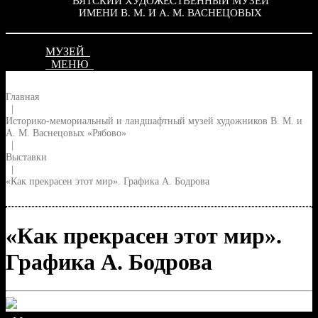
ВЯТСКИЙ ХУДОЖЕСТВЕННЫЙ МУЗЕЙ
ИМЕНИ В. М. И А. М. ВАСНЕЦОВЫХ
МУЗЕЙ
МЕНЮ
Главная
|
Историко-мемориальный и ландшафтный музей художников В. М. и
А. М. Васнецовых «Рябово»
|
Выставки
|
«Как прекрасен этот мир». Графика А. Бодрова
«Как прекрасен этот мир».
Графика А. Бодрова