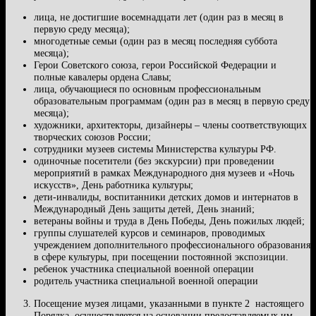
лица, не достигшие восемнадцати лет (один раз в месяц в
первую среду месяца);
многодетные семьи (один раз в месяц последняя суббота
месяца);
Герои Советского союза, герои Российской Федерации и
полные кавалеры ордена Славы;
лица, обучающиеся по основным профессиональным
образовательным программам (один раз в месяц в первую среду
месяца);
художники, архитекторы, дизайнеры – члены соответствующих
творческих союзов России;
сотрудники музеев системы Министерства культуры РФ.
одиночные посетители (без экскурсии) при проведении
мероприятий в рамках Международного дня музеев и «Ночь
искусств», День работника культуры;
дети-инвалиды, воспитанники детских домов и интернатов в
Международный День защиты детей, День знаний;
ветераны войны и труда в День Победы, День пожилых людей;
группы слушателей курсов и семинаров, проводимых
учреждением дополнительного профессионального образования
в сфере культуры, при посещении постоянной экспозиции.
ребенок участника специальной военной операции
родитель участника специальной военной операции
Посещение музея лицами, указанными в пункте 2 настоящего
Порядка, осуществляется на основании предоставляемых им