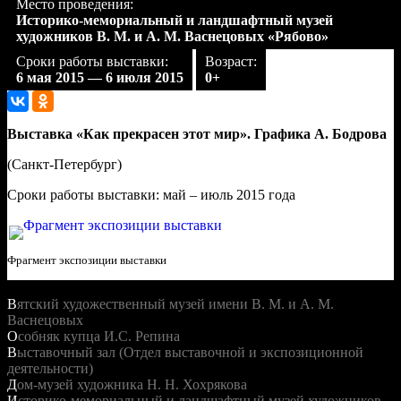
Место проведения:
Историко-мемориальный и ландшафтный музей
художников В. М. и А. М. Васнецовых «Рябово»
Сроки работы выставки:
Возраст:
6 мая 2015 — 6 июля 2015
0+
Выставка «Как прекрасен этот мир». Графика А. Бодрова
(Санкт-Петербург)
Сроки работы выставки: май – июль 2015 года
Фрагмент экспозиции выставки
Музей
Вятский художественный музей имени В. М. и А. М.
Васнецовых
Особняк купца И.С. Репина
Выставочный зал (Отдел выставочной и экспозиционной
деятельности)
Дом-музей художника Н. Н. Хохрякова
Историко-мемориальный и ландшафтный музей художников