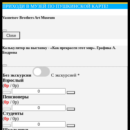
ПРИХОДИ В МУЗЕЙ ПО ПУШКИНСКОЙ КАРТЕ!
Vasnetsov Brothers Art Museum
Close
Калькулятор на выставку -
«Как прекрасен этот мир». Графика А.
Бодрова
Без экскурсии
С экскурсией *
Взрослый
(
0р
/
0р
)
Пенсионеры
(
0р
/
0р
)
Студенты
(
0р
/
0р
)
Школьники