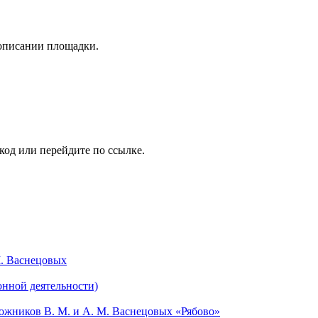
 описании площадки.
код или перейдите по ссылке.
М. Васнецовых
онной деятельности)
жников В. М. и А. М. Васнецовых «Рябово»