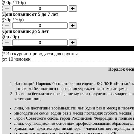
(
90р
/
110р
)
Дошкольник от 5 до 7 лет
(
30р
/
70р
)
Дошкольник до 5 лет
(
0р
/
0р
)
* Экскурсии проводятся для группы
от 10 человек
Порядок бес
Настоящий Порядок бесплатного посещения КОГБУК «Вятский ху
и правила бесплатного посещения учреждения этими лицами.
Право на бесплатное посещение музея и получение государстве
категории лиц:
лица, не достигшие восемнадцати лет (один раз в месяц в первую
многодетные семьи (один раз в месяц последняя суббота месяца);
Герои Советского союза, герои Российской Федерации и полные 
лица, обучающиеся по основным профессиональным образователь
художники, архитекторы, дизайнеры – члены соответствующих т
сотрудники музеев системы Министерства культуры РФ.