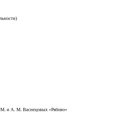
льности)
М. и А. М. Васнецовых «Рябово»