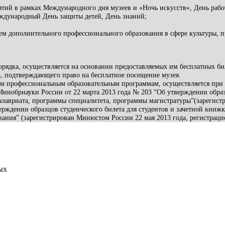
тий в рамках Международного дня музеев и «Ночь искусств», День рабо
еждународный День защиты детей, День знаний;
м дополнительного профессионального образования в сфере культуры, 
рядка, осуществляется на основании предоставляемых им бесплатных би
а, подтверждающего право на бесплатное посещение музея.
м профессиональным образовательным программам, осуществляется при 
инобрнауки России от 22 марта 2013 года № 203 “Об утверждении образц
алавриата, программы специалитета, программы магистратуры”(зарегист
ерждении образцов студенческого билета для студентов и зачетной книж
вания” (зарегистрирован Минюстом России 22 мая 2013 года, регистраци
ых