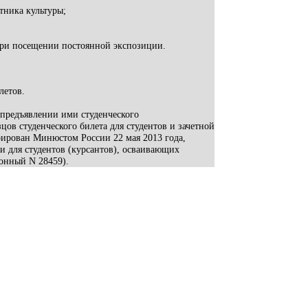
тника культуры;
при посещении постоянной экспозиции.
летов.
предъявлении ими студенческого
ов студенческого билета для студентов и зачетной
рирован Минюстом России 22 мая 2013 года,
ки для студентов (курсантов), осваивающих
онный N 28459).