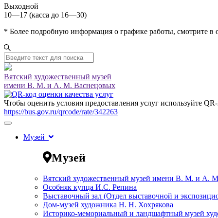
Выходной
10—17 (касса до 16—30)
* Более подробную информация о графике работы, смотрите в
Вятский художественный музей
имени В. М. и А. М. Васнецовых
Чтобы оценить условия предоставления услуг используйте QR-
https://bus.gov.ru/qrcode/rate/342263
Музей
Музей
Вятский художественный музей имени В. М. и А. 
Особняк купца И.С. Репина
Выставочный зал (Отдел выставочной и экспозици
Дом-музей художника Н. Н. Хохрякова
Историко-мемориальный и ландшафтный музей худо