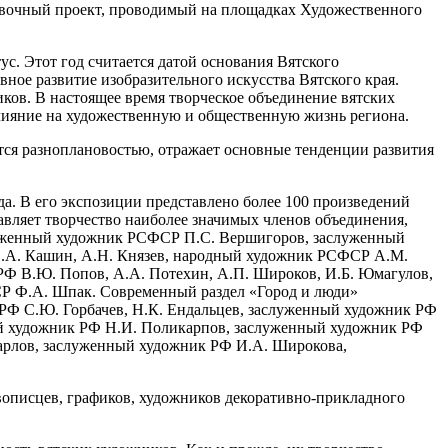
вочный проект, проводимый на площадках Художественного
. Этот год считается датой основания Вятского
ное развитие изобразительного искусства Вятского края.
в. В настоящее время творческое объединение вятских
лияние на художественную и общественную жизнь региона.
ся разноплановостью, отражает основные тенденции развития
а. В его экспозиции представлено более 100 произведений
тавляет творчество наиболее значимых членов объединения,
служенный художник РСФСР П.С. Вершигоров, заслуженный
В.А. Кашин, А.Н. Князев, народный художник РСФСР А.М.
РФ В.Ю. Попов, А.А. Потехин, А.П. Широков, И.Б. Юмагулов,
СР Ф.А. Шпак. Современный раздел «Город и люди»
 РФ С.Ю. Горбачев, Н.К. Ендальцев, заслуженный художник РФ
ый художник РФ Н.И. Поликарпов, заслуженный художник РФ
арлов, заслуженный художник РФ И.А. Широкова,
описцев, графиков, художников декоративно-прикладного