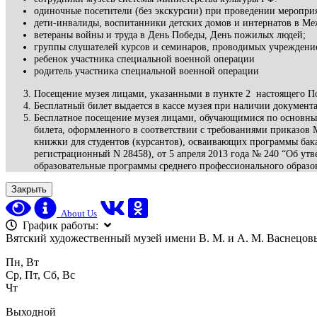
одиночные посетители (без экскурсии) при проведении мероприя
дети-инвалиды, воспитанники детских домов и интернатов в М
ветераны войны и труда в День Победы, День пожилых людей;
группы слушателей курсов и семинаров, проводимых учреждение
ребенок участника специальной военной операции
родитель участника специальной военной операции
Посещение музея лицами, указанными в пункте 2 настоящего По
Бесплатный билет выдается в кассе музея при наличии документ
Бесплатное посещение музея лицами, обучающимися по основны
билета, оформленного в соответствии с требованиями приказов М
книжки для студентов (курсантов), осваивающих программы бак
регистрационный N 28458), от 5 апреля 2013 года № 240 “Об утв
образовательные программы среднего профессионального образо
Закрыть
About Us
График работы:
Вятский художественный музей имени В. М. и А. М. Васнецов
Пн, Вт
Ср, Пт, Сб, Вс
Чт
Выходной