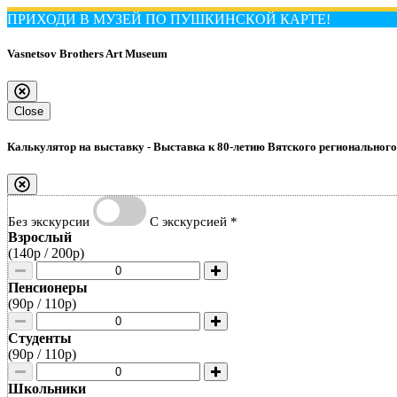
ПРИХОДИ В МУЗЕЙ ПО ПУШКИНСКОЙ КАРТЕ!
Vasnetsov Brothers Art Museum
Close
Калькулятор на выставку -
Выставка к 80-летию Вятского региональног
Без экскурсии
С экскурсией *
Взрослый
(
140р
/
200р
)
Пенсионеры
(
90р
/
110р
)
Студенты
(
90р
/
110р
)
Школьники