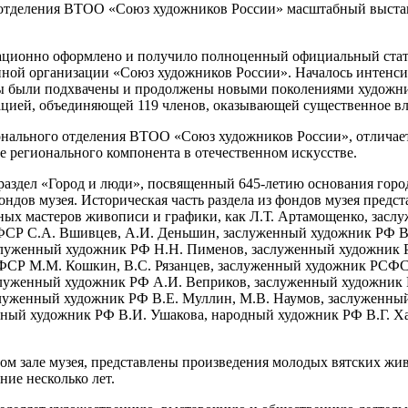
 отделения ВТОО «Союз художников России» масштабный выста
ационно оформлено и получило полноценный официальный статус
ной организации «Союз художников России». Началось интенсив
 были подхвачены и продолжены новыми поколениями художнико
ацией, объединяющей 119 членов, оказывающей существенное в
онального отделения ВТОО «Союз художников России», отличает
ие регионального компонента в отечественном искусстве.
аздел «Город и люди», посвященный 645-летию основания город
ндов музея. Историческая часть раздела из фондов музея предс
стных мастеров живописи и графики, как Л.Т. Артамощенко, за
СФСР С.А. Вшивцев, А.И. Деньшин, заслуженный художник РФ 
аслуженный художник РФ Н.Н. Пименов, заслуженный художник 
РСФСР М.М. Кошкин, В.С. Рязанцев, заслуженный художник РСФ
аслуженный художник РФ А.И. Веприков, заслуженный художник
служенный художник РФ В.Е. Муллин, М.В. Наумов, заслуженн
дный художник РФ В.И. Ушакова, народный художник РФ В.Г. Х
м зале музея, представлены произведения молодых вятских жив
ние несколько лет.