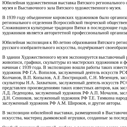
Юбилейная художественная выставка Вятского регионального
музея и Выставочного зала Вятского художественного музея.
В 1939 году объединение кировских художников было организ
регионального отделения Всероссийской творческой обществен
Сложившиеся культурные традиции Вятки в последующие годы
художников является авторитетной профессиональной организ
Юбилейная экспозиция к 80-летию образования Вятского реги
русского изобразительного искусства, подчёркивает своеобраз
В здании Художественного музея экспонируется выставочный р
живописи, графики, скульптуры из мастерских художников и фо
начиная с 1939 года. В экспозицию вошли работы таких изве
художник РФ Г.А. Вопилов, заслуженный деятель искусств Р
Колчанов, В.П. Копылов, А.Е Люстрицкий, С.Н. Мезенцев, з
скульпторы Н.А. Захваткин, заслуженный деятель искусств 
представлен произведениями таких известных авторов, как з
Л.Д. Леденцова, заслуженный художник РФ А.П. Мочалов, за
Д.Н. Сенников, заслуженный художник РФ Т.Е. Тимкина наро
заслуженный художник РФ А.М. Широков, и другие авторы.
В экспозиции юбилейной выставки, размещенной в Выставочно
искусства, мастериц дымковской игрушки, созданные за послед