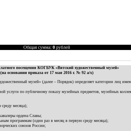
Общая сумма:
0
рублей
платного посещения КОГБУК «Вятский художественный музей»
(на основании приказа от 17 мая 2016 г. № 92 а/х)
дожественный музей» (далее – Порядок) определяет категории лиц име
нной услуги по публичному показу музейных предметов, музейных колл
 среду месяца);
кавалеры ордена Славы;
ным программам (один раз в месяц в первую среду месяца);
ворческих союзов России;