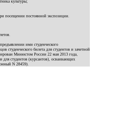
тника культуры;
при посещении постоянной экспозиции.
летов.
предъявлении ими студенческого
ов студенческого билета для студентов и зачетной
рирован Минюстом России 22 мая 2013 года,
ки для студентов (курсантов), осваивающих
онный N 28459).