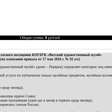
Общая сумма:
0
рублей
платного посещения КОГБУК «Вятский художественный музей»
(на основании приказа от 17 мая 2016 г. № 92 а/х)
дожественный музей» (далее – Порядок) определяет категории лиц име
нной услуги по публичному показу музейных предметов, музейных колл
 среду месяца);
кавалеры ордена Славы;
ным программам (один раз в месяц в первую среду месяца);
ворческих союзов России;