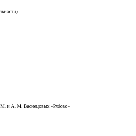
льности)
М. и А. М. Васнецовых «Рябово»