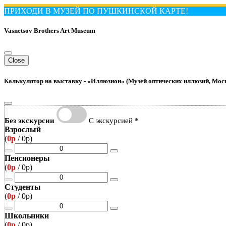
ПРИХОДИ В МУЗЕЙ ПО ПУШКИНСКОЙ КАРТЕ!
Vasnetsov Brothers Art Museum
Close
Калькулятор на выставку -
«Иллюзион» (Музей оптических иллюзий, Мос
Без экскурсии
С экскурсией *
Взрослый
(
0р
/
0р
)
Пенсионеры
(
0р
/
0р
)
Студенты
(
0р
/
0р
)
Школьники
(
0р
/
0р
)