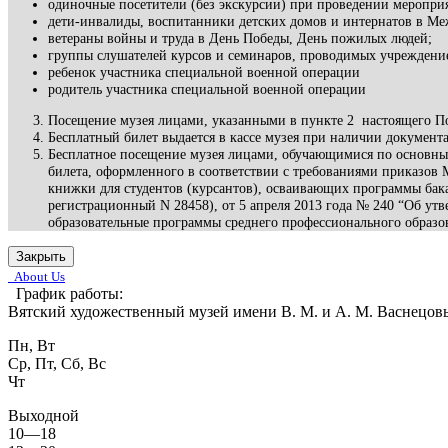
одиночные посетители (без экскурсии) при проведении мероприя
дети-инвалиды, воспитанники детских домов и интернатов в М
ветераны войны и труда в День Победы, День пожилых людей;
группы слушателей курсов и семинаров, проводимых учреждение
ребенок участника специальной военной операции
родитель участника специальной военной операции
Посещение музея лицами, указанными в пункте 2 настоящего По
Бесплатный билет выдается в кассе музея при наличии документ
Бесплатное посещение музея лицами, обучающимися по основны
билета, оформленного в соответствии с требованиями приказов М
книжки для студентов (курсантов), осваивающих программы бак
регистрационный N 28458), от 5 апреля 2013 года № 240 “Об утв
образовательные программы среднего профессионального образо
Закрыть
About Us
График работы:
Вятский художественный музей имени В. М. и А. М. Васнецов
Пн, Вт
Ср, Пт, Сб, Вс
Чт
Выходной
10—18