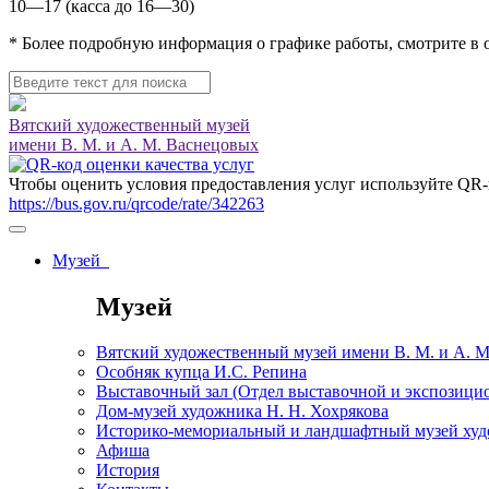
10—17 (касса до 16—30)
* Более подробную информация о графике работы, смотрите в
Вятский художественный музей
имени В. М. и А. М. Васнецовых
Чтобы оценить условия предоставления услуг используйте QR-
https://bus.gov.ru/qrcode/rate/342263
Музей
Музей
Вятский художественный музей имени В. М. и А. 
Особняк купца И.С. Репина
Выставочный зал (Отдел выставочной и экспозици
Дом-музей художника Н. Н. Хохрякова
Историко-мемориальный и ландшафтный музей худо
Афиша
История