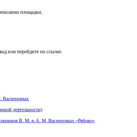
 описании площадки.
код или перейдите по ссылке.
М. Васнецовых
онной деятельности)
жников В. М. и А. М. Васнецовых «Рябово»