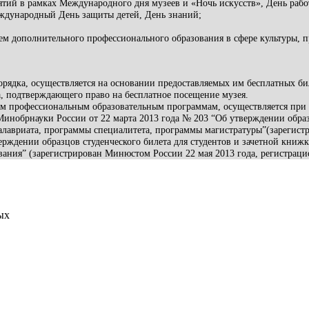
тий в рамках Международного дня музеев и «Ночь искусств», День рабо
еждународный День защиты детей, День знаний;
м дополнительного профессионального образования в сфере культуры, 
рядка, осуществляется на основании предоставляемых им бесплатных би
а, подтверждающего право на бесплатное посещение музея.
м профессиональным образовательным программам, осуществляется при 
инобрнауки России от 22 марта 2013 года № 203 “Об утверждении образц
алавриата, программы специалитета, программы магистратуры”(зарегист
ерждении образцов студенческого билета для студентов и зачетной книж
вания” (зарегистрирован Минюстом России 22 мая 2013 года, регистраци
ых