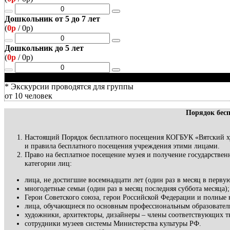
Дошкольник от 5 до 7 лет
(
0р
/
0р
)
Дошкольник до 5 лет
(
0р
/
0р
)
* Экскурсии проводятся для группы
от 10 человек
Порядок бес
Настоящий Порядок бесплатного посещения КОГБУК «Вятский ху
и правила бесплатного посещения учреждения этими лицами.
Право на бесплатное посещение музея и получение государстве
категории лиц:
лица, не достигшие восемнадцати лет (один раз в месяц в первую
многодетные семьи (один раз в месяц последняя суббота месяца);
Герои Советского союза, герои Российской Федерации и полные 
лица, обучающиеся по основным профессиональным образователь
художники, архитекторы, дизайнеры – члены соответствующих т
сотрудники музеев системы Министерства культуры РФ.