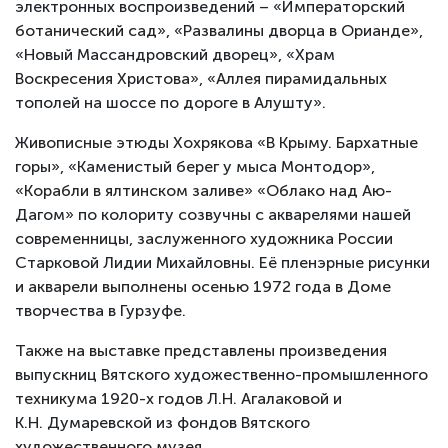
электронных воспроизведений – «Императорский
ботанический сад», «Развалины дворца в Орианде»,
«Новый Массандровский дворец», «Храм
Воскресения Христова», «Аллея пирамидальных
тополей на шоссе по дороге в Алушту».
Живописные этюды Хохрякова «В Крыму. Бархатные
горы», «Каменистый берег у мыса Монтодор»,
«Корабли в ялтинском заливе» «Облако над Аю-
Дагом» по колориту созвучны с акварелями нашей
современницы, заслуженного художника России
Старковой Лидии Михайловны. Её пленэрные рисунки
и акварели выполнены осенью 1972 года в Доме
творчества в Гурзуфе.
Также на выставке представлены произведения
выпускниц Вятского художественно-промышленного
техникума 1920-х годов Л.Н. Агалаковой и
К.Н. Думаревской из фондов Вятского
художественного музея.