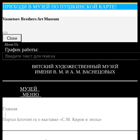
ПРИХОДИ В МУЗЕЙ ПО ПУШКИНСКОЙ КАРТЕ!
Vasnetsov Brothers Art Museum
Close
About Us
График работы:
ВЯТСКИЙ ХУДОЖЕСТВЕННЫЙ МУЗЕЙ
ИМЕНИ В. М. И А. М. ВАСНЕЦОВЫХ
МУЗЕЙ
МЕНЮ
Главная
|
Портал kirovnet.ru о выставке «С.М. Киров и эпоха»