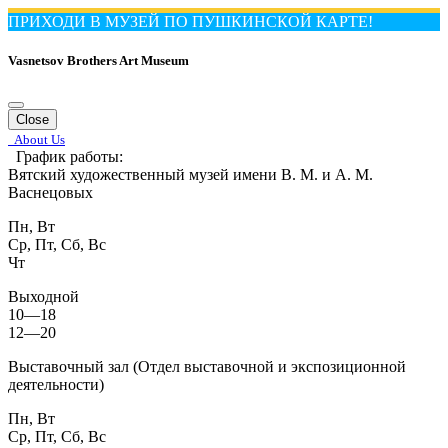
ПРИХОДИ В МУЗЕЙ ПО ПУШКИНСКОЙ КАРТЕ!
Vasnetsov Brothers Art Museum
Close
About Us
График работы:
Вятский художественный музей имени В. М. и А. М.
Васнецовых
Пн, Вт
Ср, Пт, Сб, Вс
Чт
Выходной
10—18
12—20
Выставочный зал (Отдел выставочной и экспозиционной
деятельности)
Пн, Вт
Ср, Пт, Сб, Вс